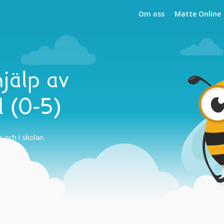
Om oss
Matte Online
hjälp av
 (0-5)
och i skolan.