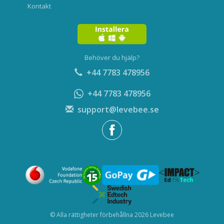
Kontakt
Behöver du hjälp?
+44 7783 478956
+44 7783 478956
support@levebee.se
© Alla rättigheter förbehållna 2026 Levebee