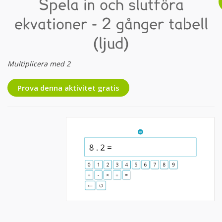
Spela in och slutföra
ekvationer - 2 gånger tabell
(ljud)
Multiplicera med 2
Prova denna aktivitet gratis