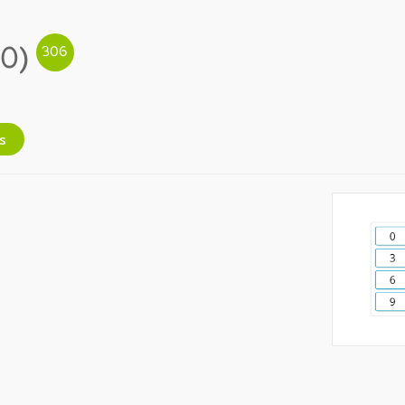
10)
s