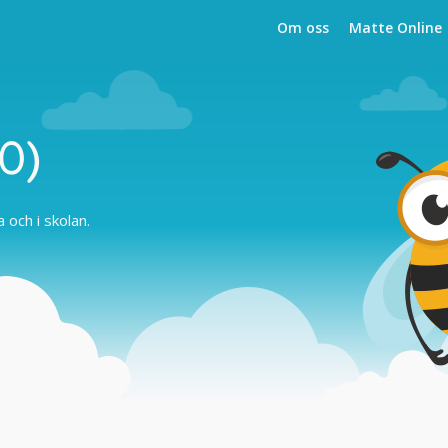
Om oss
Matte Online
10)
och i skolan.