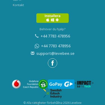
Kontakt
Behöver du hjälp?
+44 7783 478956
+44 7783 478956
support@levebee.se
© Alla rättigheter förbehållna 2026 Levebee