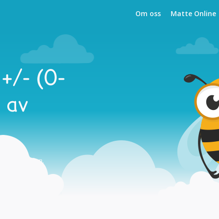
Om oss
Matte Online
+/- (0-
 av
och i skolan.