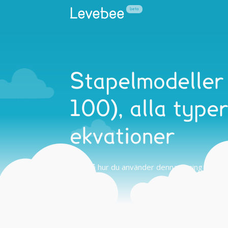
Stapelmodeller 
100), alla typer
ekvationer
Tips på hur du använder denna övning hemma 