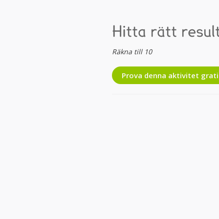
Hitta rätt resul
Räkna till 10
Prova denna aktivitet grati