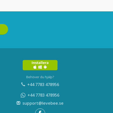
Behöver du hjälp?
+44 7783 478956
+44 7783 478956
support@levebee.se