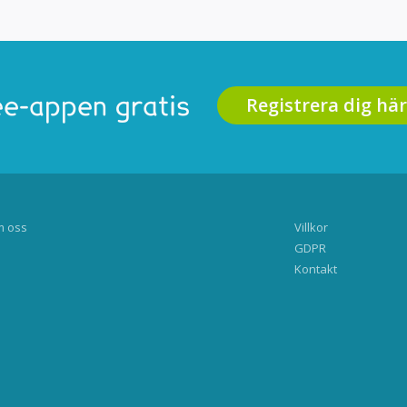
Registrera dig här
e-appen gratis
 oss
Villkor
GDPR
Kontakt