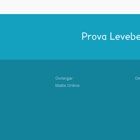
Prova Levebe
Övningar
Om
Matte Online