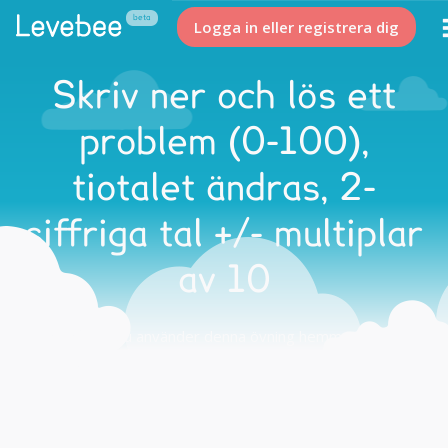
Logga in eller registrera dig
Skriv ner och lös ett
problem (0-100),
tiotalet ändras, 2-
siffriga tal +/- multiplar
av 10
Tips på hur du använder denna övning hemma och i
skolan.