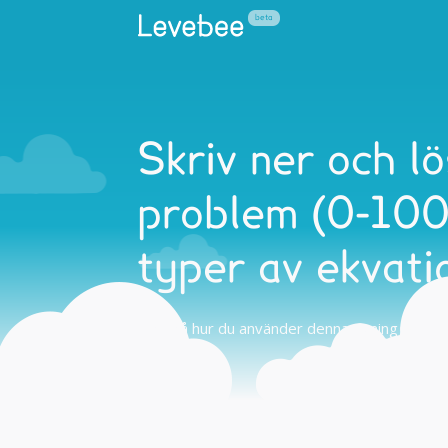
Skriv ner och lö
problem (0-100)
typer av ekvati
Tips på hur du använder denna övning hemma 