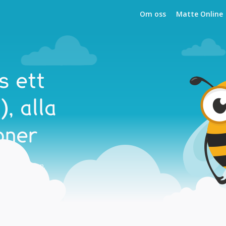
Om oss
Matte Online
s ett
, alla
oner
och i skolan.