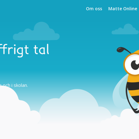
Om oss
Matte Online
frigt tal
och i skolan.