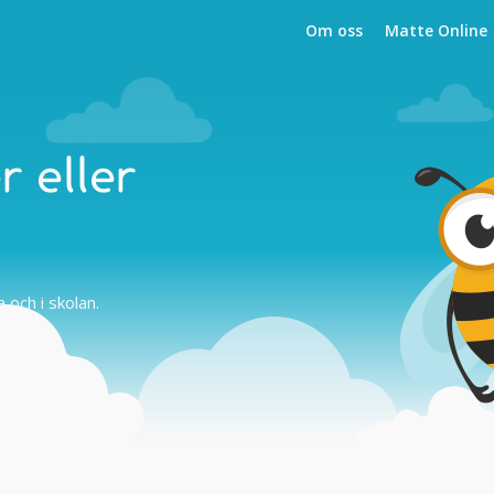
Om oss
Matte Online
r eller
och i skolan.