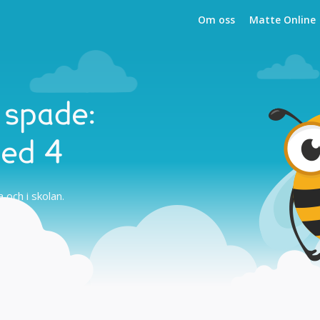
Om oss
Matte Online
 spade:
med 4
och i skolan.