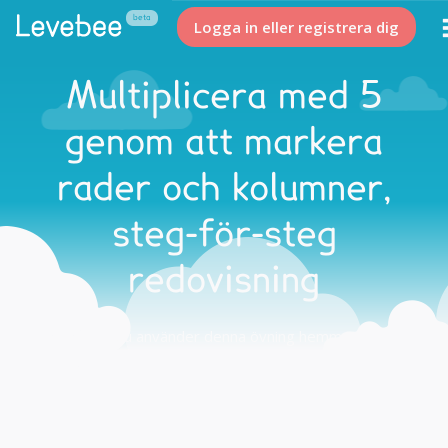
Logga in eller registrera dig
Multiplicera med 5
genom att markera
rader och kolumner,
steg-för-steg
redovisning
Tips på hur du använder denna övning hemma och i
skolan.