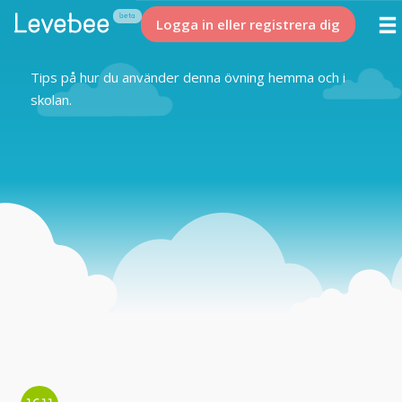
Logga in eller registrera dig
Tips på hur du använder denna övning hemma och i
skolan.