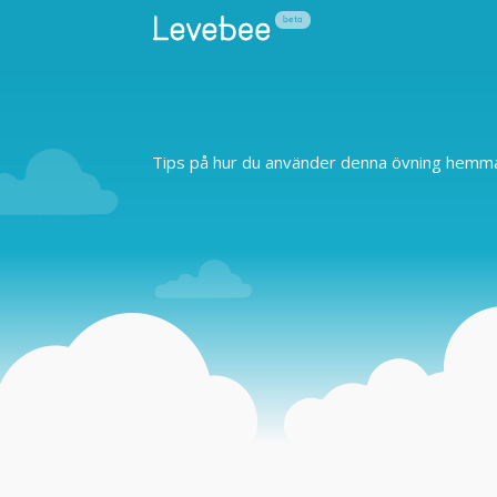
Tips på hur du använder denna övning hemma 