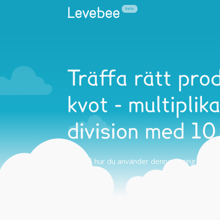
Träffa rätt prod
kvot - multiplik
division med 10
Tips på hur du använder denna övning hemma 