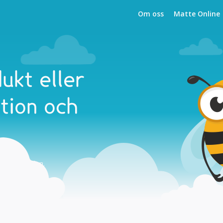
Om oss
Matte Online
ukt eller
ation och
och i skolan.