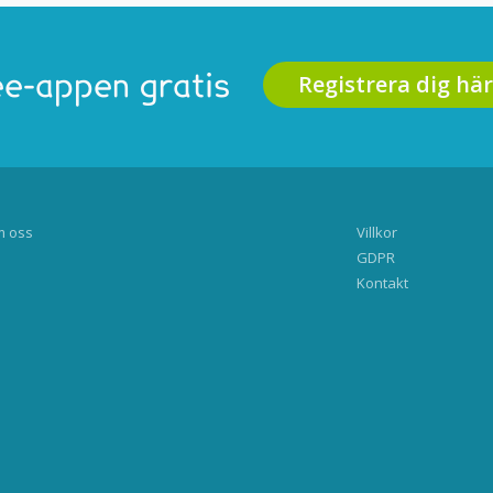
Registrera dig här
e-appen gratis
 oss
Villkor
GDPR
Kontakt