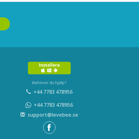
Behöver du hjälp?
+44 7783 478956
+44 7783 478956
support@levebee.se