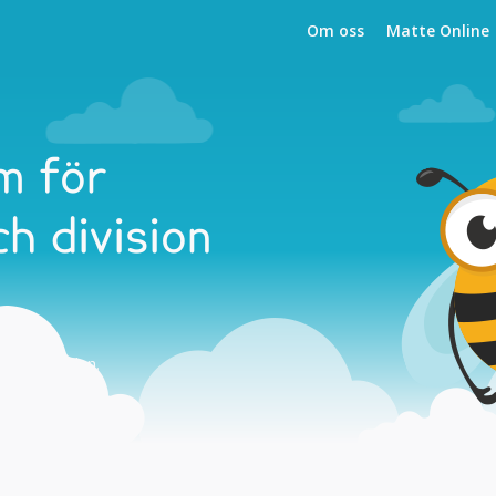
Om oss
Matte Online
m för
ch division
och i skolan.