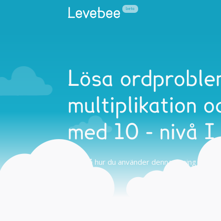
Lösa ordproble
multiplikation o
med 10 - nivå I
Tips på hur du använder denna övning hemma 