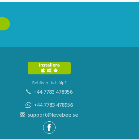
Behöver du hjälp?
+44 7783 478956
+44 7783 478956
support@levebee.se