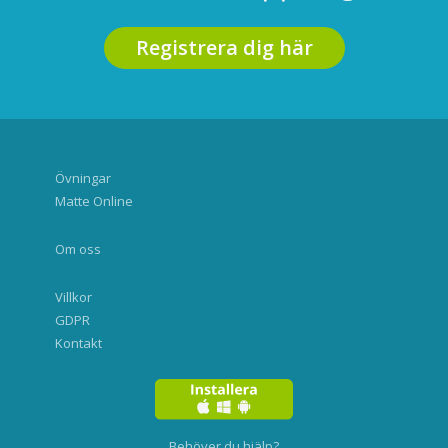
Registrera dig här
Övningar
Matte Online
Om oss
Villkor
GDPR
Kontakt
Behöver du hjälp?