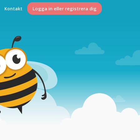
Logga in eller registrera dig
Kontakt